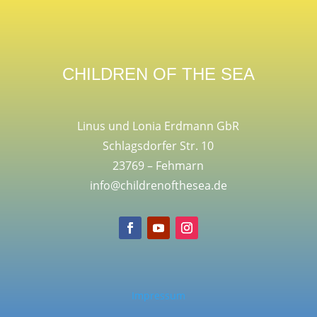
CHILDREN OF THE SEA
Linus und Lonia Erdmann GbR
Schlagsdorfer Str. 10
23769 – Fehmarn
info@childrenofthesea.de
Impressum