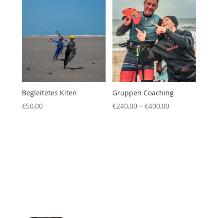
Begleitetes Kiten
Gruppen Coaching
Preisspanne:
€
50,00
€
240,00
–
€
400,00
€240,00
bis
€400,00