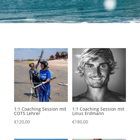
1:1 Coaching Session mit
1:1 Coaching Session mit
COTS Lehrer
Linus Erdmann
€
120,00
€
180,00