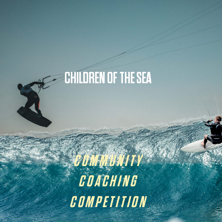
CHILDREN OF THE SEA
COMMUNITY
COACHING
COMPETITION